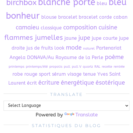
blanche porte
bleu
birchbox
bleu
bonheur
blouse
bracelet
bracelet corde
caban
camaieu
composition
cuisine
classique
flammes jumelles
jupe
jaune
jupe courte
jupe
mode
droite
jus de fruits
look
Partenariat
naturel
poème
Angela DONAVA/Au Royaume de la Perle
printemps
printemps/été
propolis
pull
pull V
quartz
RAL
recette
rentrée
robe
rouge
sport
sérum visage
tenue
Yves Saint
écriture
énergétique
ésotérique
Laurent
écrit
TRANSLATE
Powered by
Translate
STATISTIQUES DU BLOG