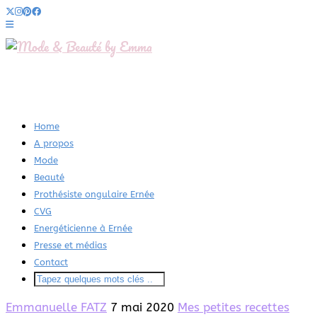
Home
A propos
Mode
Beauté
Prothésiste ongulaire Ernée
CVG
Energéticienne à Ernée
Presse et médias
Contact
Emmanuelle FATZ
7 mai 2020
Mes petites recettes