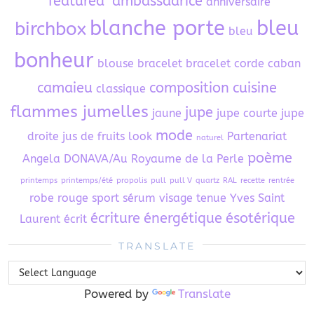
"featured"
ambassadrice
anniversaire
blanche porte
bleu
birchbox
bleu
bonheur
blouse
bracelet
bracelet corde
caban
camaieu
composition
cuisine
classique
flammes jumelles
jupe
jaune
jupe courte
jupe
mode
droite
jus de fruits
look
Partenariat
naturel
poème
Angela DONAVA/Au Royaume de la Perle
printemps
printemps/été
propolis
pull
pull V
quartz
RAL
recette
rentrée
robe
rouge
sport
sérum visage
tenue
Yves Saint
écriture
énergétique
ésotérique
Laurent
écrit
TRANSLATE
Powered by
Translate