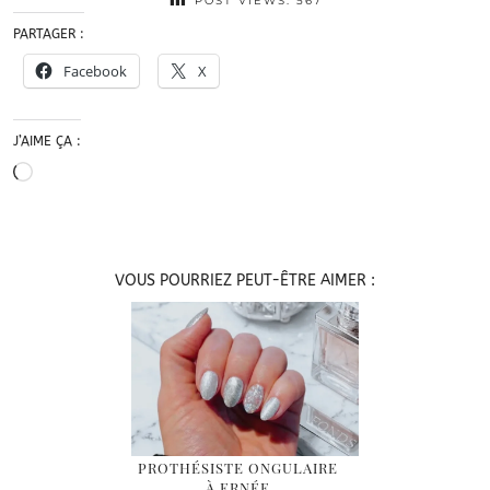
POST VIEWS:
567
PARTAGER :
Facebook
X
J’AIME ÇA :
Chargement…
VOUS POURRIEZ PEUT-ÊTRE AIMER :
PROTHÉSISTE ONGULAIRE
À ERNÉE