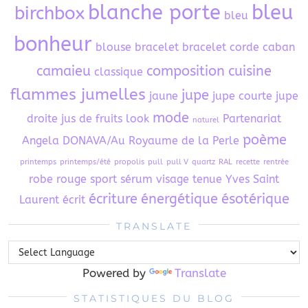
blanche porte
bleu
birchbox
bleu
bonheur
blouse
bracelet
bracelet corde
caban
camaieu
composition
cuisine
classique
flammes jumelles
jupe
jaune
jupe courte
jupe
mode
droite
jus de fruits
look
Partenariat
naturel
poème
Angela DONAVA/Au Royaume de la Perle
printemps
printemps/été
propolis
pull
pull V
quartz
RAL
recette
rentrée
robe
rouge
sport
sérum visage
tenue
Yves Saint
écriture
énergétique
ésotérique
Laurent
écrit
TRANSLATE
Powered by
Translate
STATISTIQUES DU BLOG