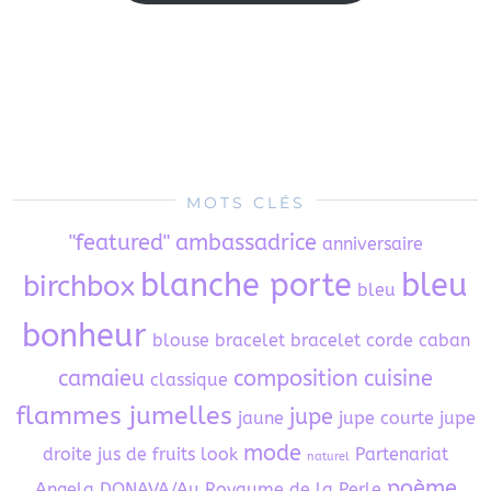
MOTS CLÉS
"featured"
ambassadrice
anniversaire
blanche porte
bleu
birchbox
bleu
bonheur
blouse
bracelet
bracelet corde
caban
camaieu
composition
cuisine
classique
flammes jumelles
jupe
jaune
jupe courte
jupe
mode
droite
jus de fruits
look
Partenariat
naturel
poème
Angela DONAVA/Au Royaume de la Perle