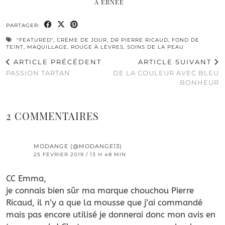
À ERNÉE
PARTAGER:
"FEATURED"
,
CRÈME DE JOUR
,
DR PIERRE RICAUD
,
FOND DE
TEINT
,
MAQUILLAGE
,
ROUGE À LÈVRES
,
SOINS DE LA PEAU
ARTICLE PRÉCÉDENT
ARTICLE SUIVANT
PASSION TARTAN
DE LA COULEUR AVEC BLEU
BONHEUR
2 COMMENTAIRES
MODANGE (@MODANGE13)
25 FÉVRIER 2019 / 13 H 48 MIN
CC Emma,
je connais bien sûr ma marque chouchou Pierre
Ricaud, il n’y a que la mousse que j’ai commandé
mais pas encore utilisé je donnerai donc mon avis en