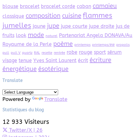
camaieu
blouse
bracelet
bracelet corde
caban
flammes
composition
cuisine
classique
jumelles
jupe
jaune
jupe courte
jupe droite
jus de
mode
fruits
look
Partenariat Angela DONAVA/Au
naturel
poème
Royaume de la Perle
printemps
printemps/été
propolis
robe
rouge
sport
sérum
pull
pull V
quartz
RAL
recette
rentrée
écriture
visage
tenue
Yves Saint Laurent
écrit
énergétique
ésotérique
Translate
Powered by
Translate
Statistiques du blog
12 933 Visiteurs
Twitter/X
| 26