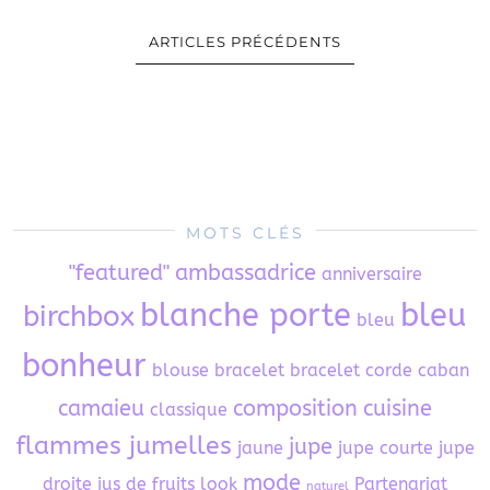
ARTICLES PRÉCÉDENTS
MOTS CLÉS
"featured"
ambassadrice
anniversaire
blanche porte
bleu
birchbox
bleu
bonheur
blouse
bracelet
bracelet corde
caban
camaieu
composition
cuisine
classique
flammes jumelles
jupe
jaune
jupe courte
jupe
mode
droite
jus de fruits
look
Partenariat
naturel