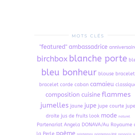
MOTS CLÉS
"featured"
ambassadrice
anniversair
blanche porte
birchbox
bl
bleu bonheur
blouse
bracelet
camaieu
bracelet corde
caban
classiqu
flammes
composition
cuisine
jumelles
jupe
jaune
jupe courte
jup
mode
droite
jus de fruits
look
naturel
Partenariat Angela DONAVA/Au Royaume 
poème
la Perle
printemps
printemps/été
propolis
p