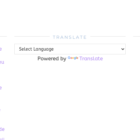
TRANSLATE
e
Powered by
Translate
eu
e
e
de
ull