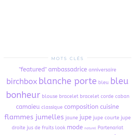
MOTS CLÉS
"featured"
ambassadrice
anniversaire
blanche porte
bleu
birchbox
bleu
bonheur
blouse
bracelet
bracelet corde
caban
camaieu
composition
cuisine
classique
flammes jumelles
jupe
jaune
jupe courte
jupe
mode
droite
jus de fruits
look
Partenariat
naturel