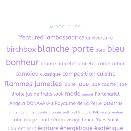
MOTS CLÉS
"featured"
ambassadrice
anniversaire
blanche porte
bleu
birchbox
bleu
bonheur
blouse
bracelet
bracelet corde
caban
camaieu
composition
cuisine
classique
flammes jumelles
jupe
jaune
jupe courte
jupe
mode
droite
jus de fruits
look
Partenariat
naturel
poème
Angela DONAVA/Au Royaume de la Perle
printemps
printemps/été
propolis
pull
pull V
quartz
RAL
recette
rentrée
robe
rouge
sport
sérum visage
tenue
Yves Saint
écriture
énergétique
ésotérique
Laurent
écrit