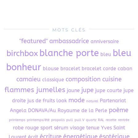
MOTS CLÉS
"featured"
ambassadrice
anniversaire
blanche porte
bleu
birchbox
bleu
bonheur
blouse
bracelet
bracelet corde
caban
camaieu
composition
cuisine
classique
flammes jumelles
jupe
jaune
jupe courte
jupe
mode
droite
jus de fruits
look
Partenariat
naturel
poème
Angela DONAVA/Au Royaume de la Perle
printemps
printemps/été
propolis
pull
pull V
quartz
RAL
recette
rentrée
robe
rouge
sport
sérum visage
tenue
Yves Saint
écriture
énergétique
ésotérique
Laurent
écrit