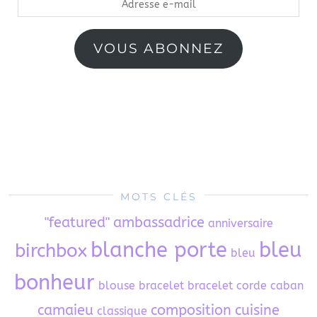
Adresse
e-
mail
VOUS ABONNEZ
MOTS CLÉS
"featured"
ambassadrice
anniversaire
blanche porte
bleu
birchbox
bleu
bonheur
blouse
bracelet
bracelet corde
caban
camaieu
composition
cuisine
classique