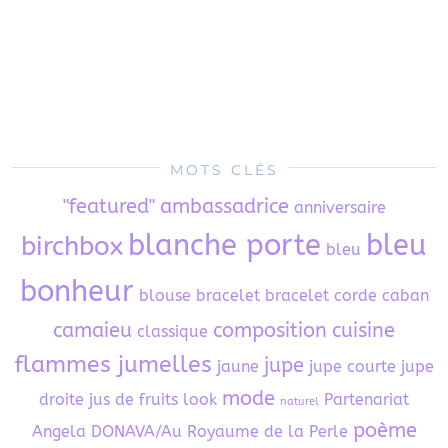
MOTS CLÉS
"featured"
ambassadrice
anniversaire
blanche porte
bleu
birchbox
bleu
bonheur
blouse
bracelet
bracelet corde
caban
camaieu
composition
cuisine
classique
flammes jumelles
jupe
jaune
jupe courte
jupe
mode
droite
jus de fruits
look
Partenariat
naturel
poème
Angela DONAVA/Au Royaume de la Perle