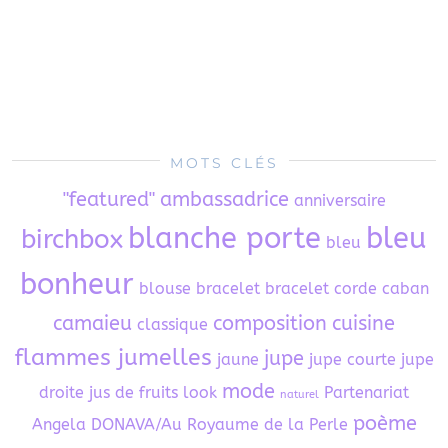
MOTS CLÉS
"featured"
ambassadrice
anniversaire
blanche porte
bleu
birchbox
bleu
bonheur
blouse
bracelet
bracelet corde
caban
camaieu
composition
cuisine
classique
flammes jumelles
jupe
jaune
jupe courte
jupe
mode
droite
jus de fruits
look
Partenariat
naturel
poème
Angela DONAVA/Au Royaume de la Perle