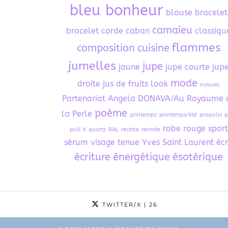
bleu bonheur
blouse
bracelet
camaieu
bracelet corde
caban
classiqu
flammes
composition
cuisine
jumelles
jupe
jaune
jupe courte
jup
mode
droite
jus de fruits
look
naturel
Partenariat Angela DONAVA/Au Royaume 
poème
la Perle
printemps
printemps/été
propolis
p
robe
rouge
sport
pull V
quartz
RAL
recette
rentrée
sérum visage
tenue
Yves Saint Laurent
écr
écriture
énergétique
ésotérique
TWITTER/X
| 26