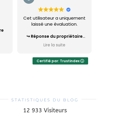
Cet utilisateur a uniquement
laissé une évaluation.
re
Réponse du propriétaire
oup
Bonjour Claudine,
Lire la suite

Merci beaucoup pour ton
avis.
Certifié par: Trustindex
STATISTIQUES DU BLOG
12 933 Visiteurs