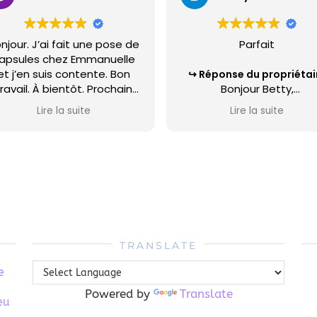
njour. J’ai fait une pose de
Parfait
apsules chez Emmanuelle
et j’en suis contente. Bon
Réponse du propriétai
ravail. À bientôt. Prochain
Bonjour Betty,
rdv déjà pris.😉
Je vous remercie beauc
Lire la suite
Lire la suite
pour votre avis positif.
Réponse du propriétaire
onjour Madame Pouteau,
e vous remercie pour votre
vis et suis heureuse que la
pose de capsules et de
votre vernis vous plaisent.
A très bientôt.
Emmanuelle
TRANSLATE
Kiff Color
e
Powered by
Translate
eu