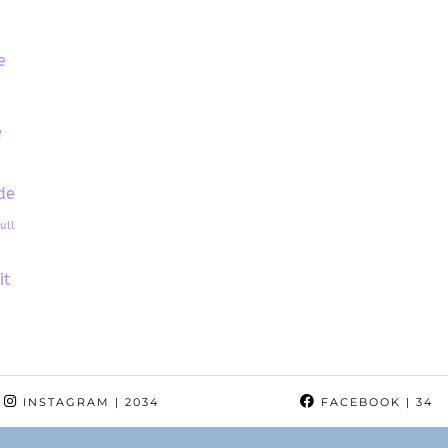
e
e
de
ull
it
INSTAGRAM
| 2034
FACEBOOK
| 34