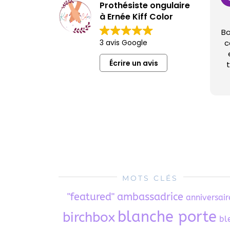
Prothésiste ongulaire
à Ernée Kiff Color
Bo
3 avis Google
c
Écrire un avis
t
B
J
a
MOTS CLÉS
"featured"
ambassadrice
anniversair
blanche porte
birchbox
bl