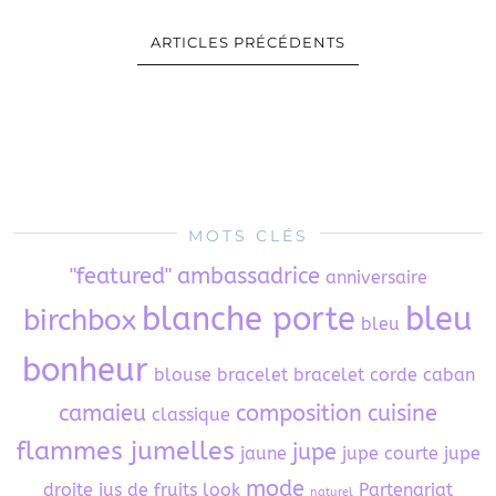
ARTICLES PRÉCÉDENTS
MOTS CLÉS
"featured"
ambassadrice
anniversaire
blanche porte
bleu
birchbox
bleu
bonheur
blouse
bracelet
bracelet corde
caban
camaieu
composition
cuisine
classique
flammes jumelles
jupe
jaune
jupe courte
jupe
mode
droite
jus de fruits
look
Partenariat
naturel